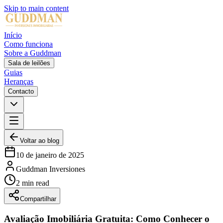
Skip to main content
Início
Como funciona
Sobre a Guddman
Sala de leilões
Guias
Heranças
Contacto
Voltar ao blog
10 de janeiro de 2025
Guddman Inversiones
2
min
read
Compartilhar
Avaliação Imobiliária Gratuita: Como Conhecer o